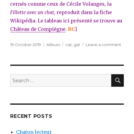
cernés comme ceux de Cécile Volanges, la
Fillette avec un chat
, reproduit dans la fiche
Wikipédia. Le tableau ici présenté se trouve au
Château de Compiègne
.
BC
]
Posted
19 October 2019
Categories
Ailleurs
Tags
cat
,
gat
Leave a comment
on
on
chat
d’oct
SE
Search
for:
RECENT POSTS
Chaton lecteur