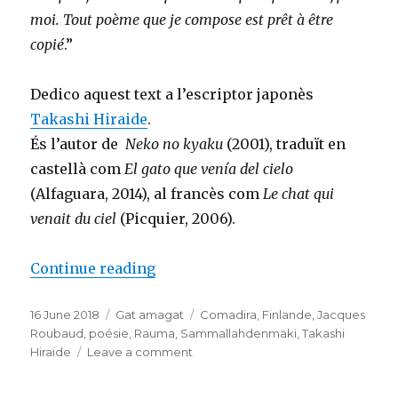
moi. Tout poème que je compose est prêt à être
copié
.”
Dedico aquest text a l’escriptor japonès
Takashi Hiraide
.
És l’autor de
Neko no kyaku
(2001), traduït en
castellà com
El gato que venía del cielo
(Alfaguara, 2014), al francès com
Le chat qui
venait du ciel
(Picquier, 2006).
Continue reading
“Encara dreyt nien”
Posted
16 June 2018
Categories
Gat amagat
Tags
Comadira
,
Finlande
,
Jacques
on
Roubaud
,
poésie
,
Rauma
,
Sammallahdenmäki
,
Takashi
Hiraide
Leave a comment
on
Encara
dreyt