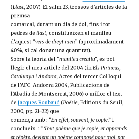
(
Llast
, 2007). El salm 23, trossos d’articles de la
premsa
comarcal, durant un dia de dol, fins i tot
pedres de
llast
, constitueixen el manlleu
d’aquest “
vers de dreyt nien
” (aproximadament
40%, si cal donar una quantitat).
Sobre la teoria del “
manlleu creatiu
“, es pot
llegir el meu article del 2004 (in
Els Pirineus,
Catalunya i Andorra
, Actes del tercer Col·loqui
de l’AFC, Andorra 2004, Publicacions de
l’Abadia de Montserrat, 2006) o millor el text
de
Jacques Roubaud
(
Poésie
, Editions du Seuil,
2000, pp. 21–22) que
comença amb : “
En effet, souvent, je copie
.” i
conclueix : ”
Tout poème que je copie, et apprends
et répète, devient un poème composé pour moi, par