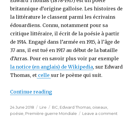
Edward Thomas (1878-1917) est un poète
britannique d’origine galloise. Les histoires de
la littérature le classent parmi les écrivains
édouardiens. Connu, notamment pour sa
critique littéraire, il écrit de la poésie à partir
de 1914. Engagé dans l’armée en 1915, à l’âge de
37 ans, il est tué en 1917 au début de la bataille
d’Arras. Pour en savoir plus voir par exemple
la notice (en anglais) de Wikipedia
, sur Edward
Thomas, et
celle
sur le poème qui suit.
Continue reading
“Adlestrop”
Posted
24 June 2018
Categories
Lire
Tags
BC
,
Edward Thomas
,
oiseaux
,
on
poésie
,
Première guerre Mondiale
Leave a comment
on
Adlestr