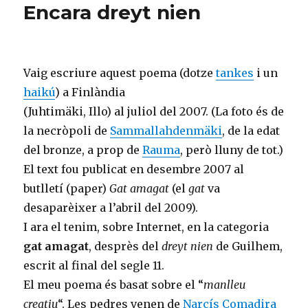
Encara dreyt nien
Vaig escriure aquest poema (dotze
tankes
i un
haikú
) a Finlàndia
(Juhtimäki, Illo) al juliol del 2007. (La foto és de
la necròpoli de
Sammallahdenmäki
, de la edat
del bronze, a prop de
Rauma
, però lluny de tot.)
El text fou publicat en desembre 2007 al
butlletí (paper)
Gat amagat
(el
gat
va
desaparèixer a l’abril del 2009).
I ara el tenim, sobre Internet, en la categoria
gat amagat
, desprès del
dreyt nien
de Guilhem,
escrit al final del segle 11.
El meu poema és basat sobre el “
manlleu
creatiu
“. Les pedres venen de
Narcís Comadira