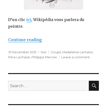
D’un clic
ici
, Wikipédia vous parlera du
peintre.
Continue reading
“Charles Chaplin”
Posted
31 December 2021
Categories
Voir
Tags
Goupil
,
Madeleine Lemaire
,
on
Père Lachaise
,
Philippe Mercier
Leave a comment
on
Charles
Chaplin
SE
Search
for: