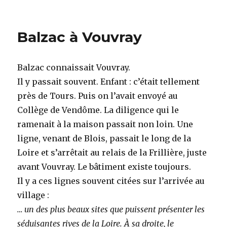
Le
rêve
évanoui
Balzac à Vouvray
de
Balzac
:
Balzac connaissait Vouvray.
père
et
Il y passait souvent. Enfant : c’était tellement
châtelain
près de Tours. Puis on l’avait envoyé au
Collège de Vendôme. La diligence qui le
ramenait à la maison passait non loin. Une
ligne, venant de Blois, passait le long de la
Loire et s’arrêtait au relais de la Frillière, juste
avant Vouvray. Le bâtiment existe toujours.
Il y a ces lignes souvent citées sur l’arrivée au
village :
… un des plus beaux sites que puissent présenter les
séduisantes rives de la Loire. À sa droite, le