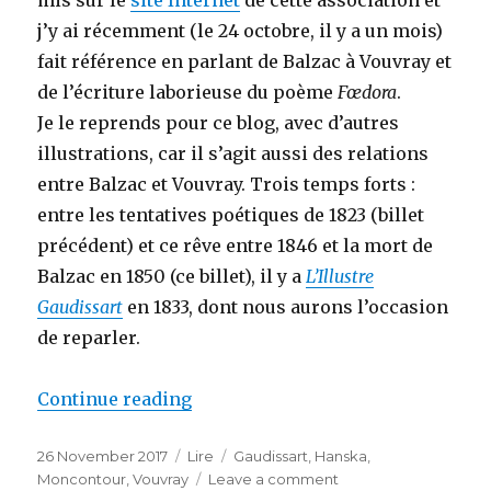
mis sur le
site Internet
de cette association et
j’y ai récemment (le 24 octobre, il y a un mois)
fait référence en parlant de Balzac à Vouvray et
de l’écriture laborieuse du poème
Fœdora
.
Je le reprends pour ce blog, avec d’autres
illustrations, car il s’agit aussi des relations
entre Balzac et Vouvray. Trois temps forts :
entre les tentatives poétiques de 1823 (billet
précédent) et ce rêve entre 1846 et la mort de
Balzac en 1850 (ce billet), il y a
L’Illustre
Gaudissart
en 1833, dont nous aurons l’occasion
de reparler.
Continue reading
“Le rêve évanoui de Balzac : père 
Posted
26 November 2017
Categories
Lire
Tags
Gaudissart
,
Hanska
,
on
Moncontour
,
Vouvray
Leave a comment
on