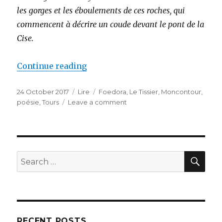
les gorges et les éboulements de ces roches, qui
commencent à décrire un coude devant le pont de la
Cise.
Continue reading
“Balzac à Vouvray”
Posted
24 October 2017
Categories
Lire
Tags
Foedora
,
Le Tissier
,
Moncontour
,
on
poésie
,
Tours
Leave a comment
on
Balzac
à
Vouvray
SE
Search
for:
RECENT POSTS